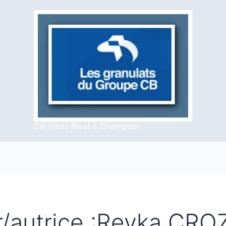
Carrières Rivat à Champdor
r/autrice :Reyka CRO